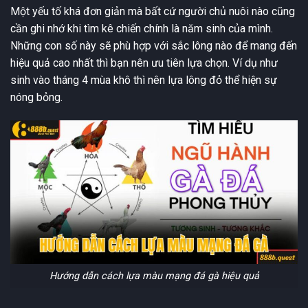
Một yếu tố khá đơn giản mà bất cứ người chủ nuôi nào cũng
cần ghi nhớ khi tìm kê chiến chính là năm sinh của mình.
Những con số này sẽ phù hợp với sắc lông nào để mang đến
hiệu quả cao nhất thì bạn nên ưu tiên lựa chọn. Ví dụ như
sinh vào tháng 4 mùa khô thì nên lựa lông đỏ thể hiện sự
nóng bỏng.
Hướng dẫn cách lựa màu mạng đá gà hiệu quả