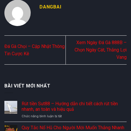
DANGBAI
Xem Ngày Đá Gà 888B –
Đá Gà Chọi – Cập Nhật Thông
Chọn Ngày Cát, Thắng Lợi
Tin Cược Kê
Vang
BÀI VIẾT MỚI NHẤT
Rút tiền Sut88 – Hướng dẫn chi tiết cách rút tiền
nhanh, an toàn và hiệu quả
ở
Chức năng bình luận bị tắt
Rút
tiền
Quy Tắc Nổ Hũ Cho Người Mới Muốn Thắng Nhanh
Sut88