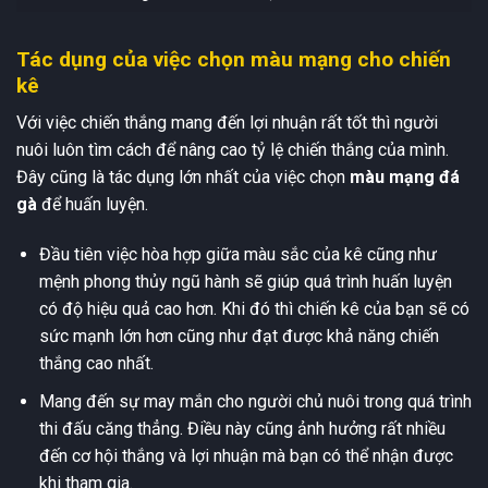
Tác dụng của việc chọn màu mạng cho chiến
kê
Với việc chiến thắng mang đến lợi nhuận rất tốt thì người
nuôi luôn tìm cách để nâng cao tỷ lệ chiến thắng của mình.
Đây cũng là tác dụng lớn nhất của việc chọn
màu mạng đá
gà
để huấn luyện.
Đầu tiên việc hòa hợp giữa màu sắc của kê cũng như
mệnh phong thủy ngũ hành sẽ giúp quá trình huấn luyện
có độ hiệu quả cao hơn. Khi đó thì chiến kê của bạn sẽ có
sức mạnh lớn hơn cũng như đạt được khả năng chiến
thắng cao nhất.
Mang đến sự may mắn cho người chủ nuôi trong quá trình
thi đấu căng thẳng. Điều này cũng ảnh hưởng rất nhiều
đến cơ hội thắng và lợi nhuận mà bạn có thể nhận được
khi tham gia.