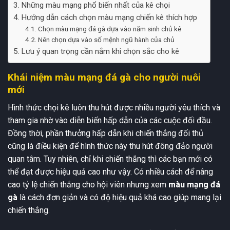
Những màu mạng phổ biến nhất của kê chọi
Hướng dẫn cách chọn màu mạng chiến kê thích hợp
Chọn màu mạng đá gà dựa vào năm sinh chủ kê
Nên chọn dựa vào số mệnh ngũ hành của chủ
Lưu ý quan trọng cần nắm khi chọn sắc cho kê
Khái niệm màu mạng đá gà cho người nuôi
mới
Hình thức chọi kê luôn thu hút được nhiều người yêu thích và
tham gia nhờ vào diễn biến hấp dẫn của các cuộc đối đầu.
Đồng thời, phần thưởng hấp dẫn khi chiến thắng đối thủ
cũng là điều kiện để hình thức này thu hút đông đảo người
quan tâm. Tuy nhiên, chỉ khi chiến thắng thì các bạn mới có
thể đạt được hiệu quả cao như vậy. Có nhiều cách để nâng
cao tỷ lệ chiến thắng cho hội viên nhưng xem
màu mạng đá
gà
là cách đơn giản và có độ hiệu quả khá cao giúp mang lại
chiến thắng.