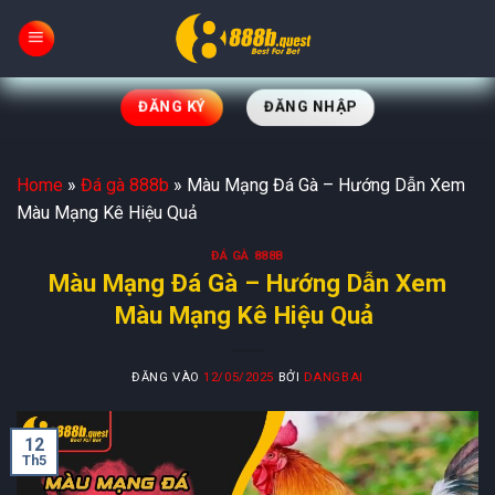
Bỏ
qua
nội
dung
ĐĂNG KÝ
ĐĂNG NHẬP
Home
»
Đá gà 888b
»
Màu Mạng Đá Gà – Hướng Dẫn Xem
Màu Mạng Kê Hiệu Quả
ĐÁ GÀ 888B
Màu Mạng Đá Gà – Hướng Dẫn Xem
Màu Mạng Kê Hiệu Quả
ĐĂNG VÀO
12/05/2025
BỞI
DANGBAI
12
Th5