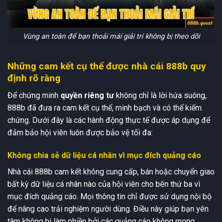
Vùng an toàn để bạn thoải mái giải trí không bị theo dõi
Những cam kết cụ thể được nhà cái 888b quy
định rõ ràng
Để chứng minh
quyền riêng tư
không chỉ là lời hứa suông,
888b đã đưa ra cam kết cụ thể, minh bạch và có thể kiếm
chứng. Dưới đây là các hành động thực tế được áp dụng để
đảm bảo hội viên luôn được bảo vệ tối đa:
Không chia sẻ dữ liệu cá nhân vì mục đích quảng cáo
Nhà cái 888b cam kết không cung cấp, bán hoặc chuyển giao
bất kỳ dữ liệu cá nhân nào của hội viên cho bên thứ ba vì
mục đích quảng cáo. Mọi thông tin chỉ được sử dụng nội bộ
để nâng cao trải nghiệm người dùng. Điều này giúp bạn yên
tâm không bị làm phiền bởi các quảng cáo không mong