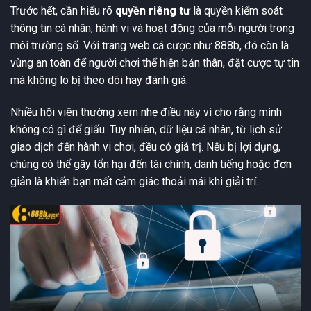
Trước hết, cần hiểu rõ
quyền riêng tư
là quyền kiểm soát
thông tin cá nhân, hành vi và hoạt động của mỗi người trong
môi trường số. Với trang web cá cược như 888b, đó còn là
vùng an toàn để người chơi thể hiện bản thân, đặt cược tự tin
mà không lo bị theo dõi hay đánh giá.
Nhiều hội viên thường xem nhẹ điều này vì cho rằng mình
không có gì để giấu. Tuy nhiên, dữ liệu cá nhân, từ lịch sử
giao dịch đến hành vi chơi, đều có giá trị. Nếu bị lợi dụng,
chúng có thể gây tổn hại đến tài chính, danh tiếng hoặc đơn
giản là khiến bạn mất cảm giác thoải mái khi giải trí.