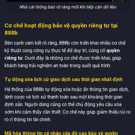
Nhà cái thông báo rõ ràng mỗi khi tiếp cận dữ liệu
Cơ chế hoạt động bảo vệ quyền riêng tư tại
888b
Bên cạnh cam kết rõ ràng, 888b còn triển khai nhiều cơ chế
kỹ thuật cùng công cụ thực tế để duy trì, củng cố
quyền
riêng tư
. Dưới đây là những cơ chế được triển khai, giúp
khách hàng trải nghiệm an toàn trong suốt quá trình:
Tự động xóa lịch sử giao dịch sau thời gian nhất định
Hệ thống của 888b tự động xóa hoặc ẩn thông tin giao dịch,
lệnh cược và lịch sử thanh toán sau một khoảng thời gian
định sẵn. Người dùng cũng có thể chủ động yêu cầu xóa
sớm khi cảm thấy cần thiết. Cơ chế này giúp giảm thiểu rủi ro
rò rỉ thông tin tài chính.
Mã hóa thông tin cá nhân cấp độ cao bảo vệ quyền