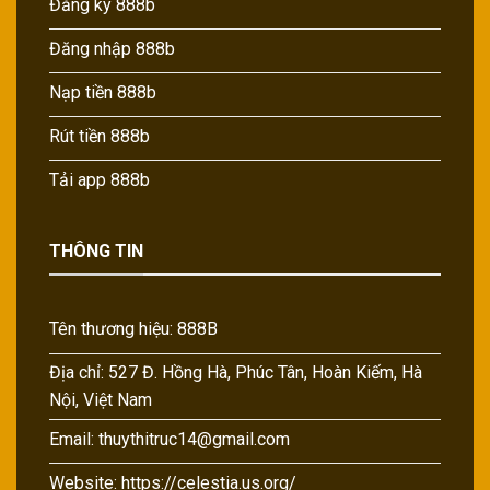
Đăng ký 888b
Đăng nhập 888b
Nạp tiền 888b
Rút tiền 888b
Tải app 888b
THÔNG TIN
Tên thương hiệu: 888B
Địa chỉ: 527 Đ. Hồng Hà, Phúc Tân, Hoàn Kiếm, Hà
Nội, Việt Nam
Email:
thuythitruc14@gmail.com
Website: https://celestia.us.org/