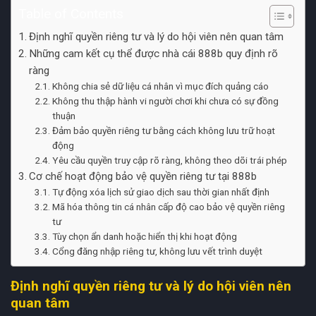
Table of Contents
Định nghĩ quyền riêng tư và lý do hội viên nên quan tâm
Những cam kết cụ thể được nhà cái 888b quy định rõ
ràng
Không chia sẻ dữ liệu cá nhân vì mục đích quảng cáo
Không thu thập hành vi người chơi khi chưa có sự đồng
thuận
Đảm bảo quyền riêng tư bằng cách không lưu trữ hoạt
động
Yêu cầu quyền truy cập rõ ràng, không theo dõi trái phép
Cơ chế hoạt động bảo vệ quyền riêng tư tại 888b
Tự động xóa lịch sử giao dịch sau thời gian nhất định
Mã hóa thông tin cá nhân cấp độ cao bảo vệ quyền riêng
tư
Tùy chọn ẩn danh hoặc hiển thị khi hoạt động
Cổng đăng nhập riêng tư, không lưu vết trình duyệt
Định nghĩ quyền riêng tư và lý do hội viên nên
quan tâm