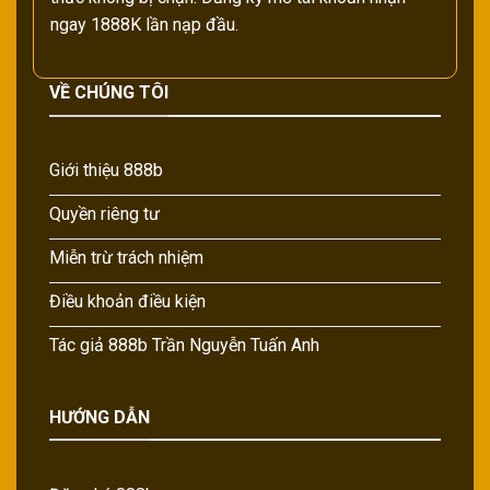
ngay 1888K lần nạp đầu.
VỀ CHÚNG TÔI
Giới thiệu 888b
Quyền riêng tư
Miễn trừ trách nhiệm
Điều khoản điều kiện
Tác giả 888b Trần Nguyễn Tuấn Anh
HƯỚNG DẪN