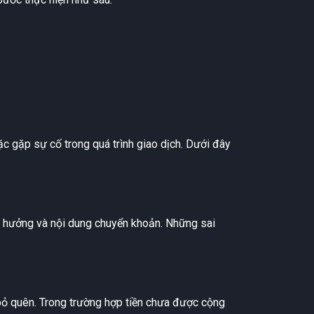
ặc gặp sự cố trong quá trình giao dịch. Dưới đây
thụ hưởng và nội dung chuyển khoản. Những sai
g bỏ quên. Trong trường hợp tiền chưa được cộng