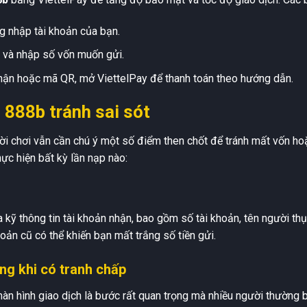
g nhập tài khoản của bạn.
y và nhập số vốn muốn gửi.
nhận hoặc mã QR, mở ViettelPay để thanh toán theo hướng dẫn.
n 888b tránh sai sót
gười chơi vẫn cần chú ý một số điểm then chốt để tránh mất vốn ho
hực hiện bất kỳ lần nạp nào:
ra kỹ thông tin tài khoản nhận, bao gồm số tài khoản, tên người 
oản cũ có thể khiến bạn mất trắng số tiền gửi.
ng khi có tranh chấp
p màn hình giao dịch là bước rất quan trọng mà nhiều người thườn