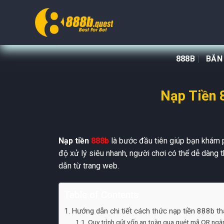
Bỏ
qua
nội
dung
888B
BẮN
Nạp Tiền 
Nạp tiền
888b
là bước đầu tiên giúp bạn khám ph
độ xử lý siêu nhanh, người chơi có thể dễ dàng 
dẫn từ trang web.
Table of Contents
Hướng dẫn chi tiết cách thức nạp tiền 888b 
Quy trình gửi vốn an toàn qua quét mã QR ngâ