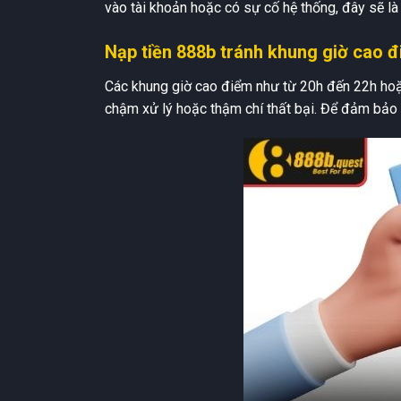
vào tài khoản hoặc có sự cố hệ thống, đây sẽ l
Nạp tiền 888b tránh khung giờ cao 
Các khung giờ cao điểm như từ 20h đến 22h hoặc 
chậm xử lý hoặc thậm chí thất bại. Để đảm bảo q