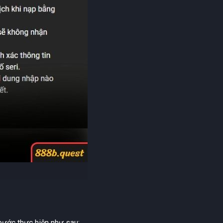
bước thực hiện như sau: