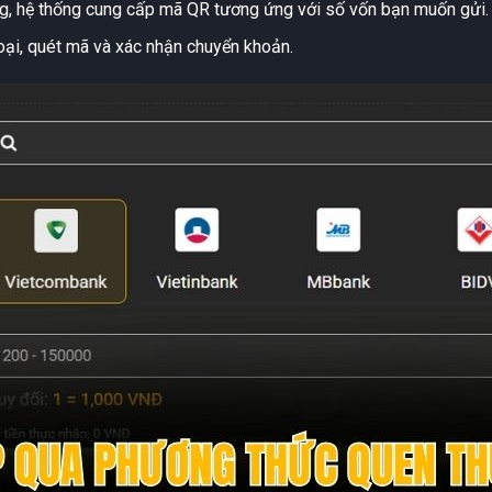
g, hệ thống cung cấp mã QR tương ứng với số vốn bạn muốn gửi.
ại, quét mã và xác nhận chuyển khoản.