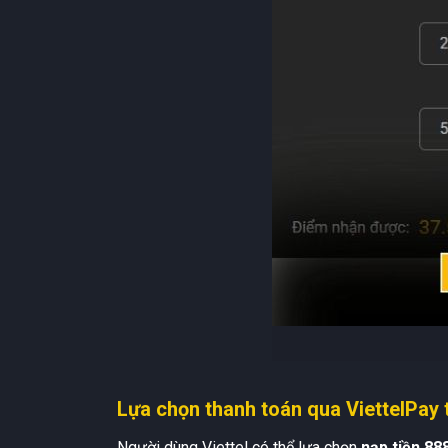
Lựa chọn thanh toán qua ViettelPay t
Người dùng Viettel có thể lựa chọn
nạp tiền 8