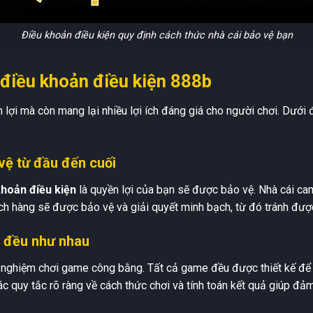
Điều khoản điều kiện quy định cách thức nhà cái bảo vệ bạn
ủ điều khoản điều kiện 888b
lợi mà còn mang lại nhiều lợi ích đáng giá cho người chơi. Dưới đâ
 vệ từ đầu đến cuối
khoản điều kiện
là quyền lợi của bạn sẽ được bảo vệ. Nhà cái cam
hách hàng sẽ được bảo vệ và giải quyết minh bạch, từ đó tránh đư
g đều như nhau
ải nghiệm chơi game công bằng. Tất cả game đều được thiết kế để
ác quy tắc rõ ràng về cách thức chơi và tính toán kết quả giúp 