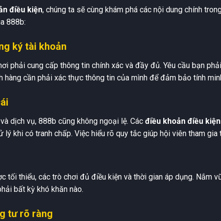
ản điều kiện
, chúng ta sẽ cùng khám phá các nội dung chính tron
ia 888b:
ng ký tài khoản
hơi phải cung cấp thông tin chính xác và đầy đủ. Yêu cầu bạn phả
ch hàng cần phải xác thực thông tin của mình để đảm bảo tính mi
ái
i và dịch vụ, 888b cũng không ngoại lệ. Các
điều khoản điều kiện
xử lý khi có tranh chấp. Việc hiểu rõ quy tắc giúp hội viên tham gi
c tối thiểu, các trò chơi đủ điều kiện và thời gian áp dụng. Nắm 
phải bất kỳ khó khăn nào.
g tư rõ ràng