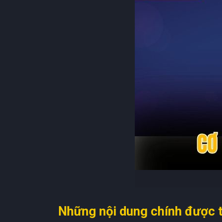
Những nội dung chính được th