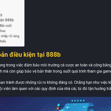
ng
kiện 888b
đến cuối
nhau
h chấp rõ ràng
 hiểu
ản điều kiện tại 888b
rọng trong việc đảm bảo môi trường cá cược an toàn và công bằng
h mà còn giúp bảo vệ bản thân trong suốt quá trình tham gia gam
 bạn tránh được những rủi ro không đáng có. Chẳng hạn như việc
hội viên làm quen với các quy định của nhà cái, từ đó tận hưởng t