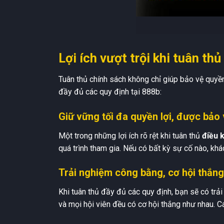
Lợi ích vượt trội khi tuân th
Tuân thủ chính sách không chỉ giúp bảo vệ quyền 
đầy đủ các quy định tại 888b:
Giữ vững tối đa quyền lợi, được bảo
Một trong những lợi ích rõ rệt khi tuân thủ
điều 
quá trình tham gia. Nếu có bất kỳ sự cố nào, k
Trải nghiệm công bằng, cơ hội thắn
Khi tuân thủ đầy đủ các quy định, bạn sẽ có tr
và mọi hội viên đều có cơ hội thắng như nhau. C