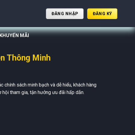
ĐĂNG NHẬP
ĐĂNG KÝ
KHUYẾN MÃI
ên Thông Minh
các chính sách minh bạch và dễ hiểu, khách hàng
cơ hội tham gia, tận hưởng ưu đãi hấp dẫn.