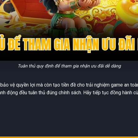
Tuân thủ quy định để tham gia nhận ưu đãi dễ dàng
bảo vệ quyền lợi mà còn tạo tiền đề cho trải nghiệm game an toà
nh động đều tuân thủ đúng chính sách. Hãy tiếp tục đồng hành cù