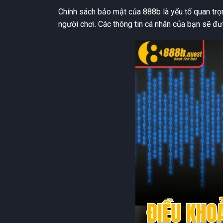
Chính sách bảo mật của 888b là yếu tố quan trọn
người chơi. Các thông tin cá nhân của bạn sẽ đ