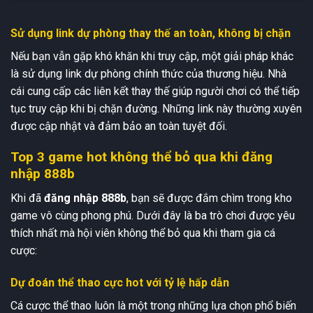
Sử dụng link dự phòng thay thế an toàn, không bị chặn
Nếu bạn vẫn gặp khó khăn khi truy cập, một giải pháp khác
là sử dụng link dự phòng chính thức của thương hiệu. Nhà
cái cung cấp các liên kết thay thế giúp người chơi có thể tiếp
tục truy cập khi bị chặn đường. Những link này thường xuyên
được cập nhật và đảm bảo an toàn tuyệt đối.
Top 3 game hot không thể bỏ qua khi đăng
nhập 888b
Khi đã
đăng nhập 888b
, bạn sẽ được đắm chìm trong kho
game vô cùng phong phú. Dưới đây là ba trò chơi được yêu
thích nhất mà hội viên không thể bỏ qua khi tham gia cá
cược:
Dự đoán thể thao cực hot với tỷ lệ hấp dẫn
Cá cược thể thao luôn là một trong những lựa chọn phổ biến