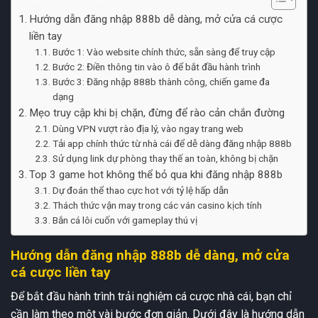
Hướng dẫn đăng nhập 888b dễ dàng, mở cửa cá cược
liền tay
Bước 1: Vào website chính thức, sẵn sàng để truy cập
Bước 2: Điền thông tin vào ô để bắt đầu hành trình
Bước 3: Đăng nhập 888b thành công, chiến game đa
dạng
Mẹo truy cập khi bị chặn, đừng để rào cản chắn đường
Dùng VPN vượt rào địa lý, vào ngay trang web
Tải app chính thức từ nhà cái để dễ dàng đăng nhập 888b
Sử dụng link dự phòng thay thế an toàn, không bị chặn
Top 3 game hot không thể bỏ qua khi đăng nhập 888b
Dự đoán thể thao cực hot với tỷ lệ hấp dẫn
Thách thức vận may trong các ván casino kịch tính
Bắn cá lôi cuốn với gameplay thú vị
Hướng dẫn đăng nhập 888b dễ dàng, mở cửa
cá cược liền tay
Để bắt đầu hành trình trải nghiệm cá cược nhà cái, bạn chỉ
cần làm theo một vài bước đơn giản. Dưới đây là hướng dẫn