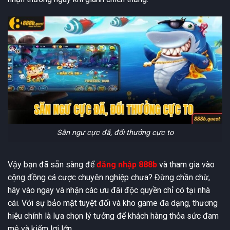
Săn ngư cực đã, đổi thưởng cực to
Vậy bạn đã sẵn sàng để
đăng nhập 888b
và tham gia vào
cộng đồng cá cược chuyên nghiệp chưa? Đừng chần chừ,
hãy vào ngay và nhận các ưu đãi độc quyền chỉ có tại nhà
cái. Với sự bảo mật tuyệt đối và kho game đa dạng, thương
hiệu chính là lựa chọn lý tưởng để khách hàng thỏa sức đam
mê và kiếm lợi lớn.