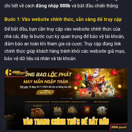
chi tiết về cách
đăng nhập 888b
và bắt đầu chiến thắng:
Bước 1: Vào website chính thức, sẵn sàng để truy cập
Để bắt đầu, bạn cần truy cập vào website chính thức của
nhà cái, đây là bước cực kỳ quan trọng để bảo vệ tài khoản,
đảm bảo an toàn khi tham gia cá cược. Truy cập đúng link
chính thức giúp khách hàng tránh khỏi các website giả mạo,
bảo vệ dữ liệu cá nhân và tài khoản.