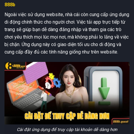
888b
Ngoài việc sử dụng website, nhà cái còn cung cấp ứng dụng
di động chính thức cho người chơi. Việc tải app trực tiếp từ
trang sẽ giúp bạn dễ dàng đăng nhập và tham gia các trò
chơi yêu thích mọi lúc mọi nơi, mà không phải lo lắng về việc
bị chặn. Ứng dụng này có giao diện tối ưu cho di động và
cung cấp đầy đủ các tính năng giống như trên website.
Cài đặt ứng dụng để truy cập tài khoản dễ dàng hơn