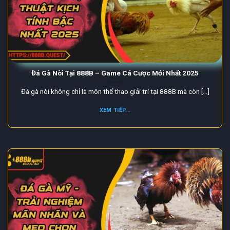
Đá Gà Nòi Tại 888B – Game Cá Cược Mới Nhất 2025
Đá gà nòi không chỉ là môn thể thao giải trí tại 888B mà còn [...]
XEM TIẾP...