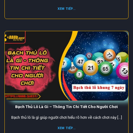
XEM TIẾP...
Bạch Thủ Lô Là Gì – Thông Tin Chi Tiết Cho Người Chơi
Bạch thủ lô là gì giúp người chơi hiểu rõ hơn về cách chơi này [...]
XEM TIẾP...