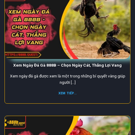
Xem Ngày Đá Gà 888B – Chọn Ngày Cát, Thắng Lợi Vang
Xem ngày đá gà được xem là một trong những bí quyết vàng giúp
người [...]
XEM TIẾP...