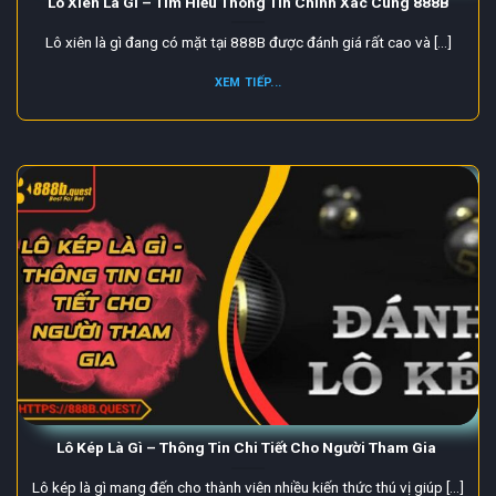
Lô Xiên Là Gì – Tìm Hiểu Thông Tin Chính Xác Cùng 888B
Lô xiên là gì đang có mặt tại 888B được đánh giá rất cao và [...]
XEM TIẾP...
Lô Kép Là Gì – Thông Tin Chi Tiết Cho Người Tham Gia
Lô kép là gì mang đến cho thành viên nhiều kiến thức thú vị giúp [...]