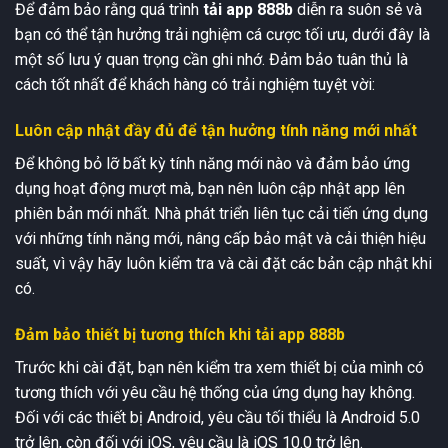
Để đảm bảo rằng quá trình
tải app 888b
diễn ra suôn sẻ và
bạn có thể tận hưởng trải nghiệm cá cược tối ưu, dưới đây là
một số lưu ý quan trọng cần ghi nhớ. Đảm bảo tuân thủ là
cách tốt nhất để khách hàng có trải nghiệm tuyệt vời:
Luôn cập nhật đầy đủ để tận hưởng tính năng mới nhất
Để không bỏ lỡ bất kỳ tính năng mới nào và đảm bảo ứng
dụng hoạt động mượt mà, bạn nên luôn cập nhật app lên
phiên bản mới nhất. Nhà phát triển liên tục cải tiến ứng dụng
với những tính năng mới, nâng cấp bảo mật và cải thiện hiệu
suất, vì vậy hãy luôn kiểm tra và cài đặt các bản cập nhật khi
có.
Đảm bảo thiết bị tương thích khi tải app 888b
Trước khi cài đặt, bạn nên kiểm tra xem thiết bị của mình có
tương thích với yêu cầu hệ thống của ứng dụng hay không.
Đối với các thiết bị Android, yêu cầu tối thiểu là Android 5.0
trở lên, còn đối với iOS, yêu cầu là iOS 10.0 trở lên.