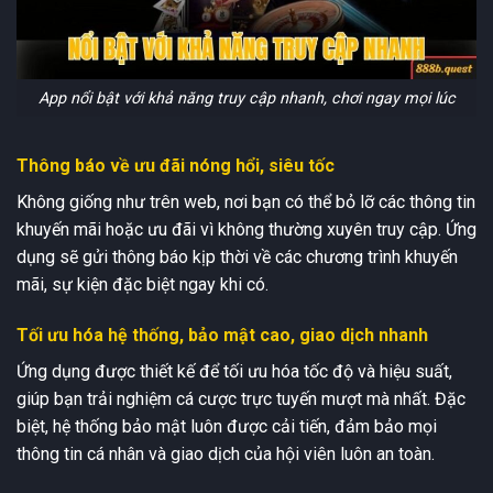
App nổi bật với khả năng truy cập nhanh, chơi ngay mọi lúc
Thông báo về ưu đãi nóng hổi, siêu tốc
Không giống như trên web, nơi bạn có thể bỏ lỡ các thông tin
khuyến mãi hoặc ưu đãi vì không thường xuyên truy cập. Ứng
dụng sẽ gửi thông báo kịp thời về các chương trình khuyến
mãi, sự kiện đặc biệt ngay khi có.
Tối ưu hóa hệ thống, bảo mật cao, giao dịch nhanh
Ứng dụng được thiết kế để tối ưu hóa tốc độ và hiệu suất,
giúp bạn trải nghiệm cá cược trực tuyến mượt mà nhất. Đặc
biệt, hệ thống bảo mật luôn được cải tiến, đảm bảo mọi
thông tin cá nhân và giao dịch của hội viên luôn an toàn.