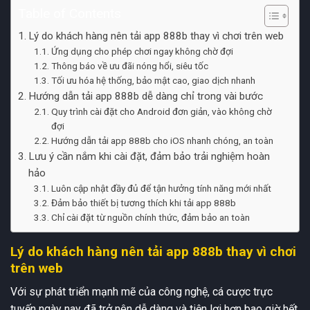
Table of Contents
Lý do khách hàng nên tải app 888b thay vì chơi trên web
Ứng dụng cho phép chơi ngay không chờ đợi
Thông báo về ưu đãi nóng hổi, siêu tốc
Tối ưu hóa hệ thống, bảo mật cao, giao dịch nhanh
Hướng dẫn tải app 888b dễ dàng chỉ trong vài bước
Quy trình cài đặt cho Android đơn giản, vào không chờ
đợi
Hướng dẫn tải app 888b cho iOS nhanh chóng, an toàn
Lưu ý cần nắm khi cài đặt, đảm bảo trải nghiệm hoàn
hảo
Luôn cập nhật đầy đủ để tận hưởng tính năng mới nhất
Đảm bảo thiết bị tương thích khi tải app 888b
Chỉ cài đặt từ nguồn chính thức, đảm bảo an toàn
Lý do khách hàng nên tải app 888b thay vì chơi
trên web
Với sự phát triển mạnh mẽ của công nghệ, cá cược trực
tuyến ngày nay đã trở nên dễ dàng và tiện lợi hơn bao giờ hết.