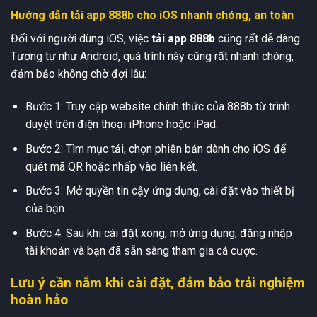
Hướng dẫn tải app 888b cho iOS nhanh chóng, an toàn
Đối với người dùng iOS, việc
tải app 888b
cũng rất dễ dàng.
Tương tự như Android, quá trình này cũng rất nhanh chóng,
đảm bảo không chờ đợi lâu:
Bước 1: Truy cập website chính thức của 888b từ trình
duyệt trên điện thoại iPhone hoặc iPad.
Bước 2: Tìm mục tải, chọn phiên bản dành cho iOS để
quét mã QR hoặc nhấp vào liên kết.
Bước 3: Mở quyền tin cậy ứng dụng, cài đặt vào thiết bị
của bạn.
Bước 4: Sau khi cài đặt xong, mở ứng dụng, đăng nhập
tài khoản và bạn đã sẵn sàng tham gia cá cược.
Lưu ý cần nắm khi cài đặt, đảm bảo trải nghiệm
hoàn hảo