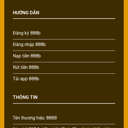
HƯỚNG DẪN
Đăng ký 888b
Đăng nhập 888b
Nạp tiền 888b
Rút tiền 888b
Tải app 888b
THÔNG TIN
Tên thương hiệu: 888B